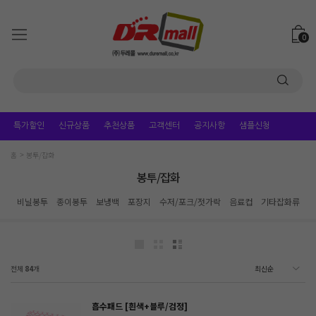
0
특가할인
신규상품
추천상품
고객센터
공지사항
샘플신청
홈
봉투/잡화
봉투/잡화
비닐봉투
종이봉투
보냉백
포장지
수저/포크/젓가락
음료컵
기타잡화류
전체
84
개
흡수패드 [흰색+블루/검정]