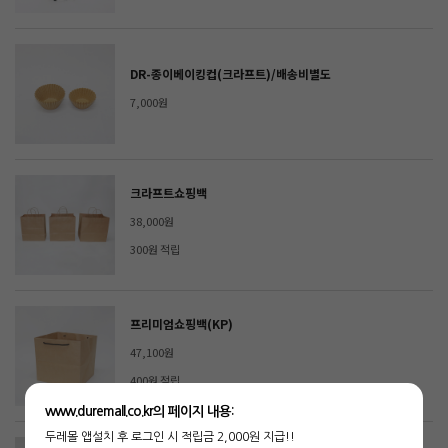
DR-종이베이킹컵(크라프트)/배송비별도
7,000원
크라프트쇼핑백
38,000원
300원 적립
프리미엄쇼핑백(KP)
47,100원
400원 적립
www.duremall.co.kr의 페이지 내용:
두레몰 앱설치 후 로그인 시 적립금 2,000원 지급!!