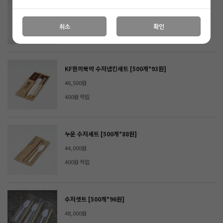
[맞춤문의] 젓가락
주문불가/가격문의
취소
확인
KF한끼뚝딱 수저냅킨세트 [500개*93원]
46,500원
400원 적립
누운 수저세트 [500개*88원]
44,000원
400원 적립
수저셋트 [500개*96원]
48,000원