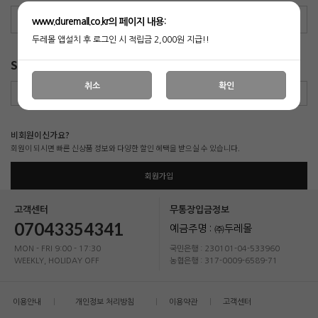
아이디/비밀번호 찾기
www.duremall.co.kr의 페이지 내용:
두레몰 앱설치 후 로그인 시 적립금 2,000원 지급!!
SNS
간편로그인
취소
확인
네이버
비회원이신가요?
회원이 되시면 빠른 신상품 정보와 다양한 할인 혜택을 받으실 수 있습니다.
회원가입
고객센터
무통장입금정보
07043354341
예금주명 : ㈜두레몰
MON - FRI 9:00 - 17:30
국민은행 : 230101-04-533960
WEEKLY, HOLIDAY OFF
농협은행 : 317-0009-6589-71
이용안내
개인정보 처리방침
이용약관
고객센터