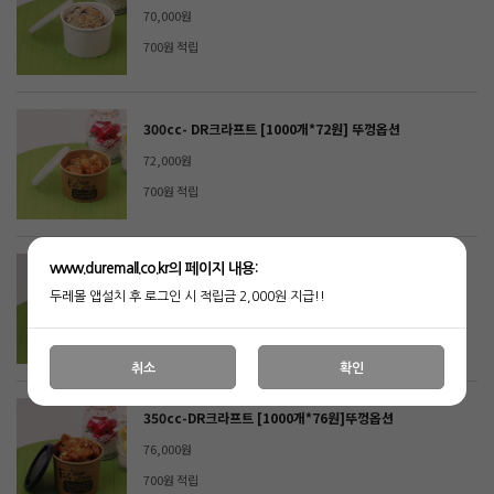
70,000원
700원 적립
300cc- DR크라프트 [1000개*72원] 뚜껑옵션
72,000원
700원 적립
www.duremall.co.kr의 페이지 내용:
350cc-무지 [1000개*76원] 뚜껑옵션
두레몰 앱설치 후 로그인 시 적립금 2,000원 지급!!
76,000원
700원 적립
취소
확인
350cc-DR크라프트 [1000개*76원]뚜껑옵션
76,000원
700원 적립