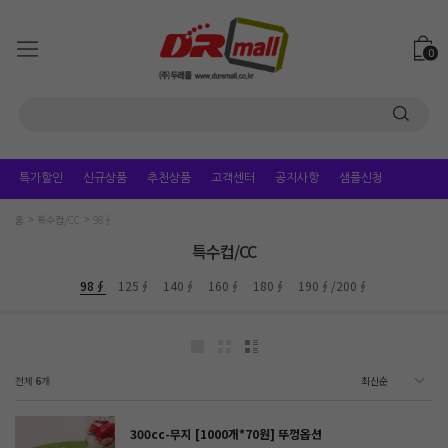
0
특가할인
신규상품
추천상품
고객센터
공지사항
샘플신청
홈
특수컵/CC
98∮
특수컵/CC
98∮
125∮
140∮
160∮
180∮
190∮/200∮
전체
6
개
300cc-무지 [1000개*70원] 뚜껑옵션