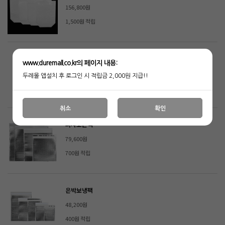
156,800원
1,500원 적립
손잡이지퍼스탠드-은박
www.duremall.co.kr의 페이지 내용:
113,800원
두레몰 앱설치 후 로그인 시 적립금 2,000원 지급!!
1,100원 적립
취소
확인
피자보온백
79,600원
700원 적립
은박보냉팩
48,200원
400원 적립