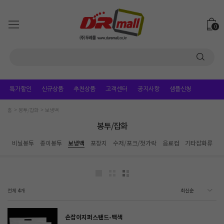
0
특가할인
신규상품
추천상품
고객센터
공지사항
샘플신청
홈
봉투/잡화
보냉백
봉투/잡화
비닐봉투
종이봉투
보냉백
포장지
수저/포크/젓가락
음료컵
기타잡화류
전체
4
개
손잡이지퍼스탠드-백색