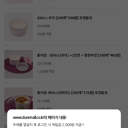
850cc-무지 [300개*166원] 뚜껑옵션
49,800원
400원 적립
종이컵 - 850cc(무지) +1칸찬 + 평면뚜껑 [300개*403원]
120,900원
1,200원 적립
종이컵-850cc(빈티지) [300개*175원] 뚜껑옵션
52,500원
500원 적립
www.duremall.co.kr의 페이지 내용:
두레몰 앱설치 후 로그인 시 적립금 2,000원 지급!!