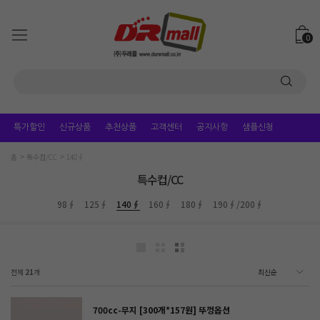
0
특가할인
신규상품
추천상품
고객센터
공지사항
샘플신청
홈
특수컵/CC
140∮
특수컵/CC
98∮
125∮
140∮
160∮
180∮
190∮/200∮
전체
21
개
700cc-무지 [300개*157원] 뚜껑옵션