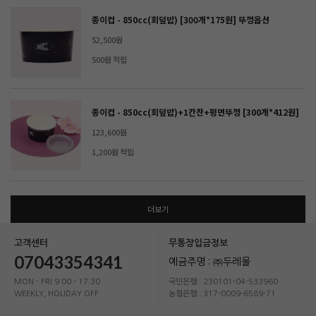
종이컵 - 850cc(회덮밥) [300개*175원] 뚜껑옵션
52,500원
500원 적립
종이컵 - 850cc(회덮밥)+1칸찬+평면뚜껑 [300개*412원]
123,600원
1,200원 적립
더보기
고객센터
무통장입금정보
07043354341
예금주명 : ㈜두레몰
MON - FRI 9:00 - 17:30
국민은행 : 230101-04-533960
WEEKLY, HOLIDAY OFF
농협은행 : 317-0009-6589-71