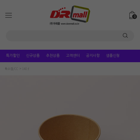
0
특가할인
신규상품
추천상품
고객센터
공지사항
샘플신청
특수컵/CC
140∮