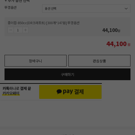
+ 추가 옵션 선택
뚜껑옵션
종이컵-850cc(DR크라프트) [300개*147원] 뚜껑옵션
44,100
원
44,100
원
장바구니
관심상품
구매하기