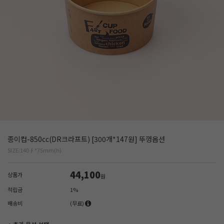
종이컵-850cc(DR크라프트) [300개*147원] 뚜껑옵션
SIZE:140∮*75mm(h)
44,100
상품가
원
적립금
1%
배송비
(무료)