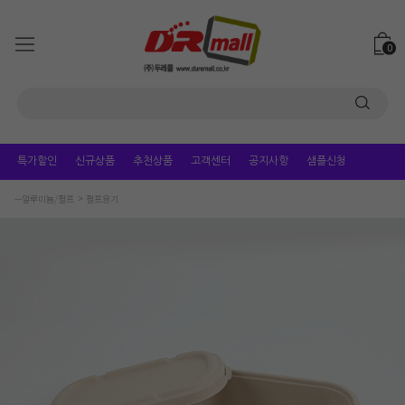
0
특가할인
신규상품
추천상품
고객센터
공지사항
샘플신청
ㅡ알루미늄/펄프
펄프용기