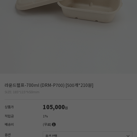
라운드펄프-700ml (DRM-P700) [500개*210원]
SIZE: 185*115*h50mm
105,000
상품가
원
적립금
1%
배송비
(무료)
옵션