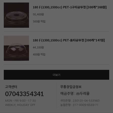
180∮(1300,1500cc) PET-1구타공뚜껑 [300개*168원]
50,400원
500원 적립
180∮(1300,1500cc) PET-돔타공뚜껑 [300개*147원]
44,100원
400원 적립
더보기
고객센터
무통장입금정보
07043354341
예금주명 : ㈜두레몰
MON - FRI 9:00 - 17:30
국민은행 : 230101-04-533960
WEEKLY, HOLIDAY OFF
농협은행 : 317-0009-6589-71