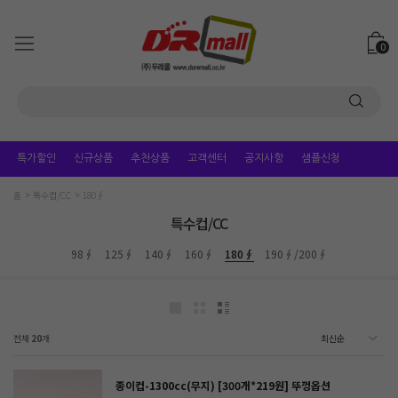
0
특가할인
신규상품
추천상품
고객센터
공지사항
샘플신청
홈
특수컵/CC
180∮
특수컵/CC
98∮
125∮
140∮
160∮
180∮
190∮/200∮
전체
20
개
종이컵-1300cc(무지) [300개*219원] 뚜껑옵션