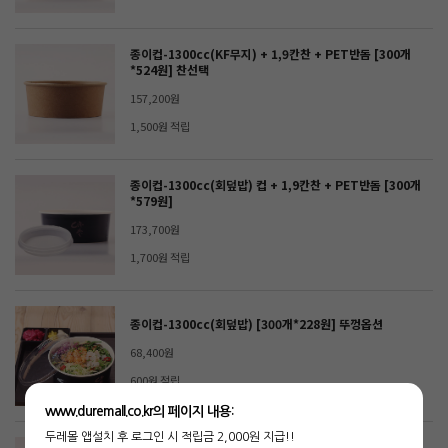
종이컵-1300cc(KF무지) + 1,9칸찬 + PET반돔 [300개
*524원] 찬선택
157,200원
1,500원 적립
종이컵-1300cc(회덮밥) 컵 + 1,9칸찬 + PET반돔 [300개
*579원]
173,700원
1,700원 적립
종이컵-1300cc(회덮밥) [300개*228원] 뚜껑옵션
68,400원
600원 적립
www.duremall.co.kr의 페이지 내용:
두레몰 앱설치 후 로그인 시 적립금 2,000원 지급!!