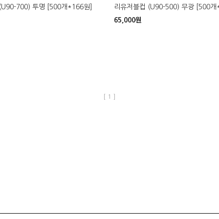
90-700) 투명 [500개*166원]
리유저블컵 (U90-500) 무광 [500개
65,000
원
[ 1 ]