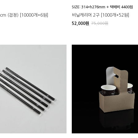
SIZE: 314*h276mm + 택배비 4400원
m (검정) [10000개*6원]
비닐캐리어 2구 [1000개*52원]
52,000
원
75,000
원