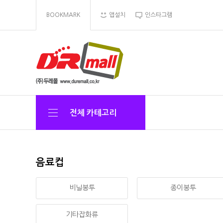
BOOKMARK
앱설치
인스타그램
전체 카테고리
음료컵
비닐봉투
종이봉투
기타잡화류