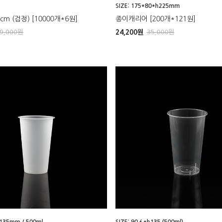
SIZE: 175*80*h225mm
m (검정) [10000개*6원]
종이캐리어 [200개*121원]
9,000
원
24,200
원
35,000
원
h135mm / 500ml
SIZE: 90∮*h135 (500ml)