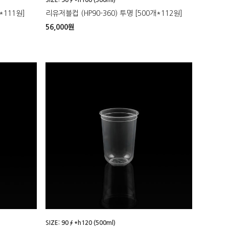
*111원]
리유저블컵 (HP90-360) 투명 [500개*112원]
56,000
원
SIZE: 90∮*h120 (500ml)