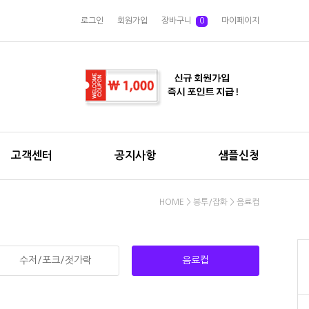
로그인
회원가입
장바구니
0
마이페이지
고객센터
공지사항
샘플신청
HOME
>
봉투/잡화
>
음료컵
수저/포크/젓가락
음료컵