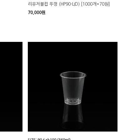
리유저블컵 뚜껑 (HP90-LID) [1000개*70원]
70,000
원
SIZE: 90∮*h100 (360ml)