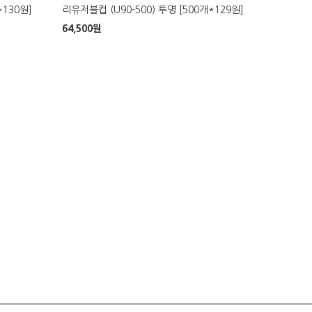
*130원]
리유저블컵 (U90-500) 투명 [500개*129원]
64,500
원