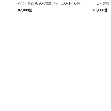
리유저블컵 (U90-700) 무광 [500개*164원]
리유저블컵 (U
82,000
원
83,000
원