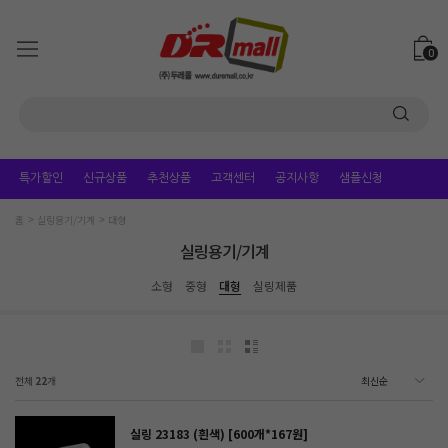
0
특가할인
신규상품
추천상품
고객센터
공지사항
샘플신청
홈
실링용기/기계
대형
실링용기/기계
소형
중형
대형
실링제품
전체
22
개
실링 23183 (흰색) [600개*167원]