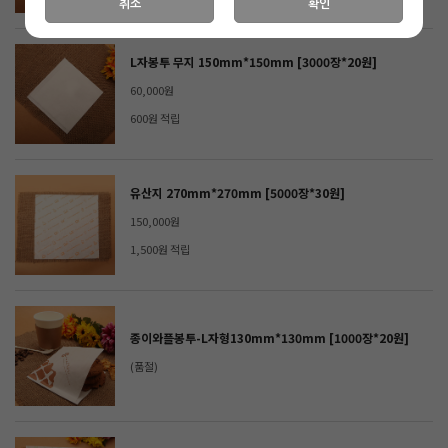
취소
확인
L자봉투 무지 150mm*150mm [3000장*20원]
60,000원
600원 적립
유산지 270mm*270mm [5000장*30원]
150,000원
1,500원 적립
종이와플봉투-L자형130mm*130mm [1000장*20원]
(품절)