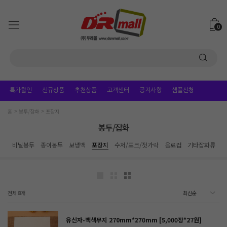
0
특가할인
신규상품
추천상품
고객센터
공지사항
샘플신청
홈
봉투/잡화
포장지
봉투/잡화
비닐봉투
종이봉투
보냉백
포장지
수저/포크/젓가락
음료컵
기타잡화류
전체
8
개
유신자-백색무지 270mm*270mm [5,000장*27원]