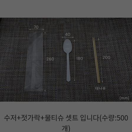
수저+젓가락+물티슈 셋트 입니다(수량:500
개)