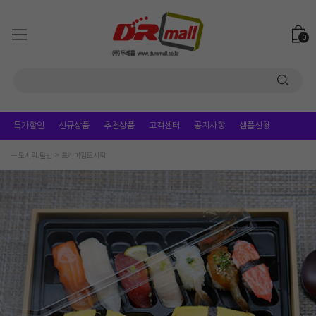
0
특가할인
신규상품
추천상품
고객센터
공지사항
샘플신청
ㅡ 도시락.덮밥
프리미엄도시락