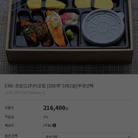
EMS-초밥(12P)미조립 [200개*1082원]뚜껑선택
[SIZE: 280*280*53(H)mm]
216,400
상품가
원
적립금
1%
배송비
(무료)
옵션 선택