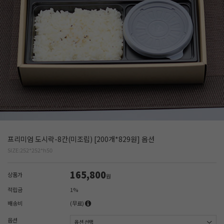
프리미엄 도시락-8칸(미조립) [200개*829원] 옵션
SIZE:252*252*h50
165,800
상품가
원
적립금
1%
배송비
(무료)
옵션