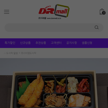
0
특가할인
신규상품
추천상품
고객센터
공지사항
샘플신청
ㅡ 도시락.덮밥
프리미엄도시락