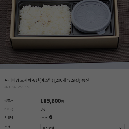
프리미엄 도시락-8칸(미조립) [200개*829원] 옵션
SIZE:252*252*h50
165,800
상품가
원
적립금
1%
배송비
(무료)
옵션