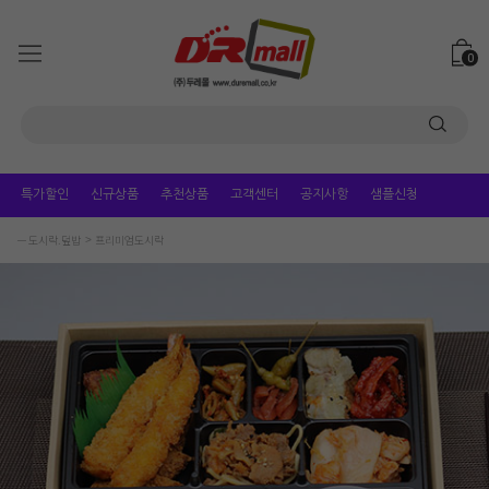
0
특가할인
신규상품
추천상품
고객센터
공지사항
샘플신청
ㅡ 도시락.덮밥
프리미엄도시락