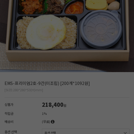
EMS-프리미엄2호-9칸(미조립) [200개*1092원]
[SIZE:280*280*53(H)mm]
218,400
상품가
원
적립금
1%
배송비
(무료)
옵션 선택