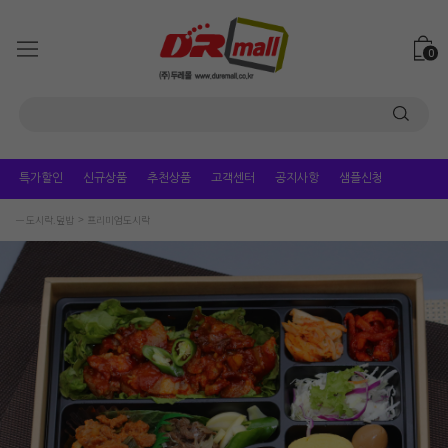
0
특가할인
신규상품
추천상품
고객센터
공지사항
샘플신청
ㅡ 도시락.덮밥
프리미엄도시락