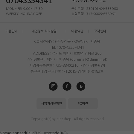
07043354341
예금주명 : ㈜두레몰
MON - FRI 9:00 - 17:30
국민은행 : 230101-04-533960
WEEKLY, HOLIDAY OFF
농협은행 : 317-0009-6589-71
이용안내
개인정보 처리방침
이용약관
고객센터
COMPANY : (주)두레몰 / OWNER : 박종욱
TEL : 070-4335-4341
ADDRESS : 경기도 이천시 호법면 안평로 206
개인정보관리책임자 : 박종욱 (duremall@daum.net)
사업자등록번호 : 735-88-00216
[사업자정보확인]
통신판매업 신고번호 : 제 2015-경기이천-0183호
사업자정보확인
PC버전
Copyright(c)by elecshop. All rights reserved
'; head.appendChild(MS_scriptadd0); });