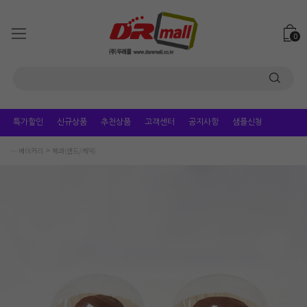
0
특가할인
신규상품
추천상품
고객센터
공지사항
샘플신청
― 베이커리
제과(샌드/케익)