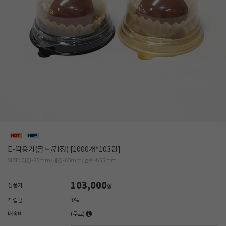
E-떡용기(골드/검정) [1000개*103원]
SIZE: 외경-85mm/내경-65mm/높이-h55mm
103,000
상품가
원
적립금
1%
배송비
(무료)