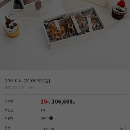
DRM-미니 [200개*533원]
SIZE: 258*134*h50mm
15
106,600
상품가
%
원
적립금
1%
배송비
(무료)
옵션