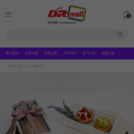
0
특가할인
신규상품
추천상품
고객센터
공지사항
샘플신청
ㅡ 도시락.덮밥
프리미엄도시락