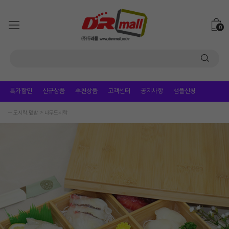
0
특가할인
신규상품
추천상품
고객센터
공지사항
샘플신청
ㅡ 도시락.덮밥
나무도시락