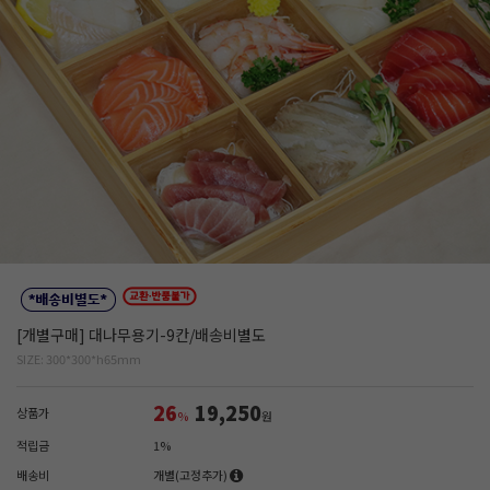
[개별구매] 대나무용기-9칸/배송비별도
SIZE: 300*300*h65mm
26
19,250
상품가
%
원
적립금
1%
배송비
개별(고정추가)