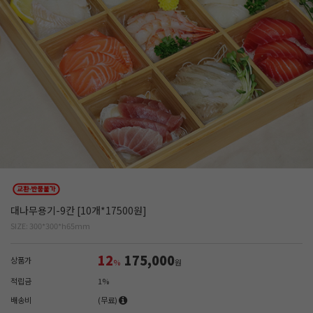
대나무용기-9칸 [10개*17500원]
SIZE: 300*300*h65mm
12
175,000
상품가
%
원
적립금
1%
배송비
(무료)