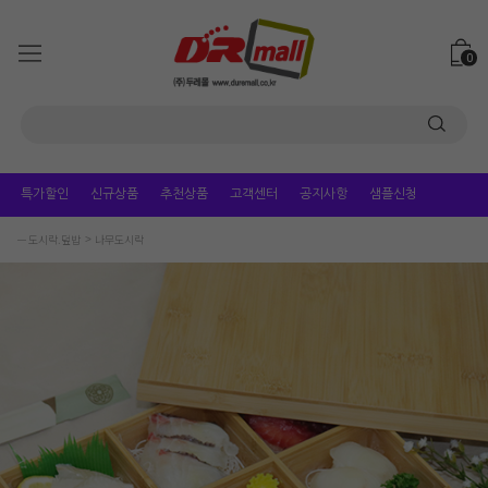
0
특가할인
신규상품
추천상품
고객센터
공지사항
샘플신청
ㅡ 도시락.덮밥
나무도시락