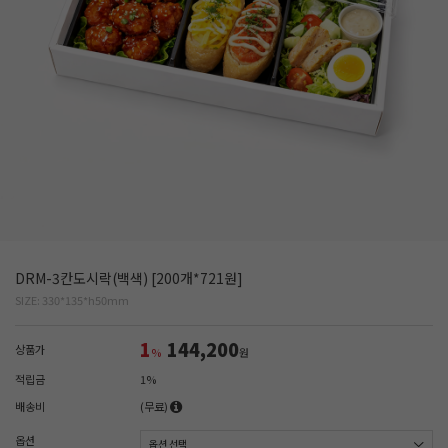
DRM-3칸도시락(백색) [200개*721원]
SIZE: 330*135*h50mm
1
144,200
상품가
%
원
적립금
1%
배송비
(무료)
옵션