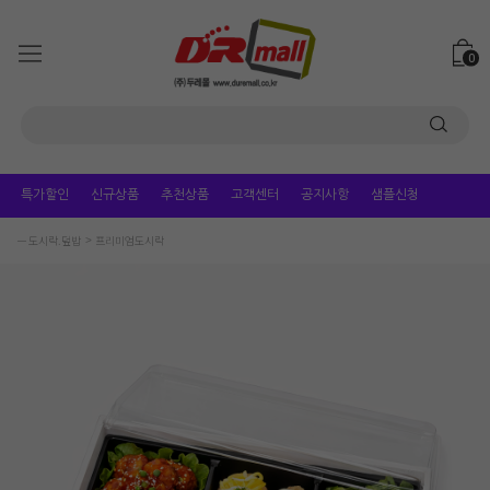
0
특가할인
신규상품
추천상품
고객센터
공지사항
샘플신청
ㅡ 도시락.덮밥
프리미엄도시락