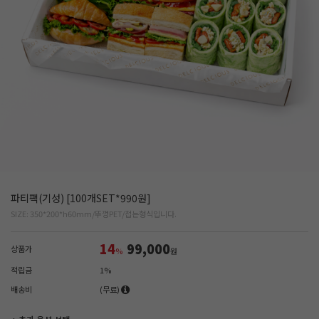
파티팩(기성) [100개SET*990원]
SIZE: 350*200*h60mm/뚜껑PET/접는형식입니다.
14
99,000
상품가
%
원
적립금
1%
배송비
(무료)