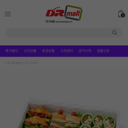
0
특가할인
신규상품
추천상품
고객센터
공지사항
샘플신청
ㅡ 도시락.덮밥
DIY 도시락