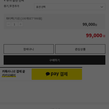
+ 추가 옵션 선택
용기,뚜껑추가
파티팩(기성) [100개SET*990원]
99,000
원
99,000
원
장바구니
관심상품
구매하기